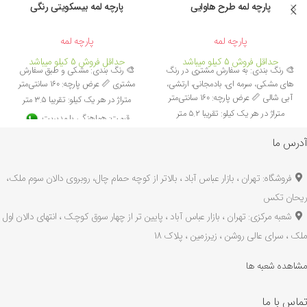
پارچه لمه طرح هاوایی
پارچه لمه بیسکویتی رنگی
پارچه لمه
پارچه لمه
حداقل فروش 5 کیلو میباشد
حداقل فروش 5 کیلو میباشد
🎨 رنگ بندی: به سفارش مشتری در رنگ
🎨 رنگ بندی: مشکی و طبق سفارش
های مشکی، سرمه ای، بادمجانی، ارتشی،
مشتری 📏 عرض پارچه: 160 سانتی‌متر
آبی شالی 📏 عرض پارچه: 160 سانتی‌متر
متراژ در هر یک کیلو: تقریبا 3.5 متر
متراژ در هر یک کیلو: تقریبا 5.2 متر
قیمت: هماهنگی با مدیریت
قیمت: هماهنگی با مدیریت
۰۹۱۲۱۰۰۶۸۹۵
آدرس ما
۰۹۱۲۱۰۰۶۸۹۵
درجه بندی کیفیت: A
درجه بندی کیفیت: A
کاربرد: جهت تولید انواع پوشاک مجلس،
فروشگاه: تهران ، بازار عباس آباد ، بالاتر از کوچه حمام چال، روبروی دالان سوم ملک،
کاربرد: مناسب کارهای نیمه مجلسی،
سوئیشرت، شلوار، آستری، خرج کار، پالتو،
ریحان تکس
ماکسی، دامن، مانتو، پیراهن زنانه،
مانتو، کت، و...
شعبه مرکزی: تهران ، بازار عباس آباد ، پایین تر از چهار سوق کوچک ، انتهای دالان اول
شومیزی، سارافون، بلوز، تونیک، تاپ
چروک پذیری و آبرفت: ندارد
ملک ، سرای عالی روشن ، زیرزمین ، پلاک 18
مجلسی، تیشرت دخترانه و زنانه، خرجکار
چروک پذیری و آبرفت: ندارد
مشاهده شعبه ها
تماس با ما