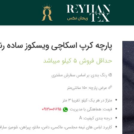
پارچه کرپ اسکاچی ویسکوز ساده رن
حداقل فروش 5 کیلو میباشد
🎨 رنگ بندی: بر اساس سفارش مشتری
📏 عرض پارچه: ۱۵۰ سانتی‌متر
متراژ در هر یک کیلو: تقریبا ۳ متر
قیمت: هماهنگی با مدیریت
۰۹۱۲۱۰۰۶۸۹۵
درجه بندی کیفیت: A
کاربرد: لباس های نیمه مجلسی، ماکسی، دامن، مانتو، پیراهن، شومیز، ساراف