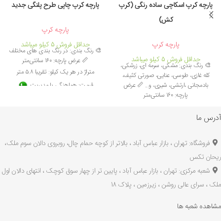
پارچه کرپ اسکاچی ساده رنگی (کرپ
پارچه کرپ چاپی طرح پلنگی جدید
کش)
پارچه کرپ
پارچه کرپ
حداقل فروش 5 کیلو میباشد
🎨 رنگ بندی: در رنگ بندی های مختلف
حداقل فروش 5 کیلو میباشد
📏 عرض پارچه: 160 سانتی‌متر
🎨 رنگ بندی: مشکی، سرمه ای، زرشکی،
متراژ در هر یک کیلو: تقریبا 5.8 متر
کله غازی، طوسی، عنایی، صورتی کثیف،
بادمجانی ،ارتشی، شیری، و... 📏 عرض
قیمت: هماهنگی با مدیریت
پارچه: 160 سانتی‌متر
۰۹۱۲۱۰۰۶۸۹۵
متراژ در هر یک کیلو: تقریبا 4.8 متر
درجه بندی کیفیت: A
آدرس ما
قیمت: هماهنگی با مدیریت
کاربرد: مناسب کارهای شلوار، ساپورت،
۰۹۱۲۱۰۰۶۸۹۵
دامن، مانتو، پیراهن، شومیز، سارافون، بلوز،
فروشگاه: تهران ، بازار عباس آباد ، بالاتر از کوچه حمام چال، روبروی دالان سوم ملک،
درجه بندی کیفیت: A
تونیک، تاپ، تیشرت و خرج کار
ریحان تکس
کاربرد: مناسب کارهای نیمه مجلسی،
چروک پذیری و آبرفت: ندارد
شعبه مرکزی: تهران ، بازار عباس آباد ، پایین تر از چهار سوق کوچک ، انتهای دالان اول
ماکسی، دامن، مانتو، پیراهن، شومیز،
ملک ، سرای عالی روشن ، زیرزمین ، پلاک 18
سارافون، بلوز، تونیک، تاپ، تیشرت و
شلوار، سمبادی، خرج کار
مشاهده شعبه ها
چروک پذیری و آبرفت: ندارد