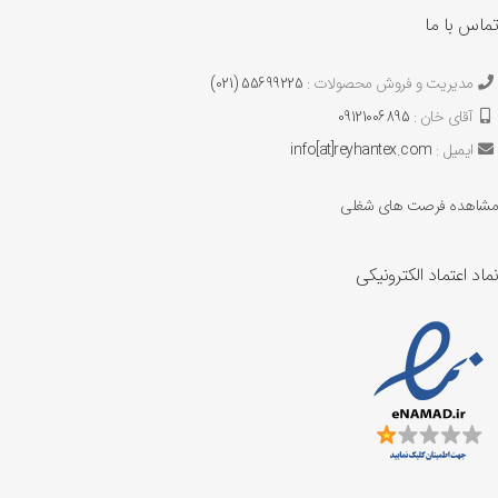
این پارچه خاصیت کشسانی دارد
تماس با ما
مدیریت و فروش محصولات :
55699225 (021)
آقای خان :
09121006895
ایمیل :
info[at]reyhantex.com
مشاهده فرصت های شغلی
نماد اعتماد الکترونیکی