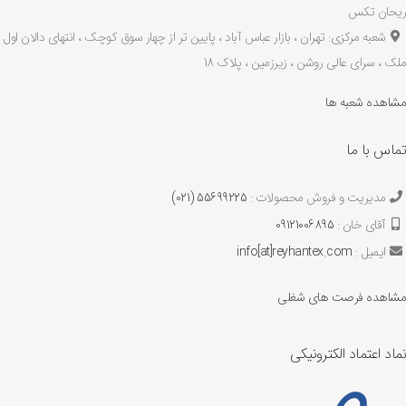
ریحان تکس
شعبه مرکزی: تهران ، بازار عباس آباد ، پایین تر از چهار سوق کوچک ، انتهای دالان اول
ملک ، سرای عالی روشن ، زیرزمین ، پلاک 18
مشاهده شعبه ها
تماس با ما
مدیریت و فروش محصولات :
55699225 (021)
آقای خان :
09121006895
ایمیل :
info[at]reyhantex.com
مشاهده فرصت های شغلی
نماد اعتماد الکترونیکی