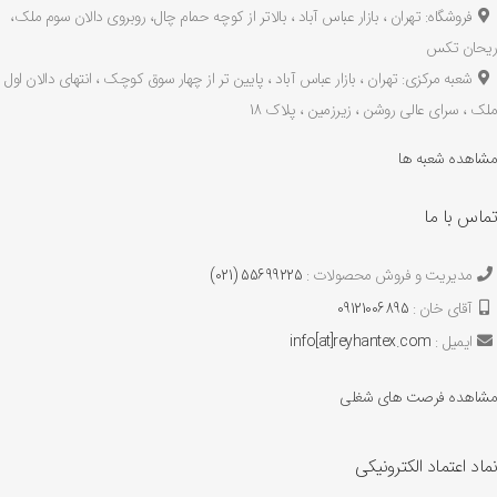
فروشگاه: تهران ، بازار عباس آباد ، بالاتر از کوچه حمام چال، روبروی دالان سوم ملک،
ریحان تکس
شعبه مرکزی: تهران ، بازار عباس آباد ، پایین تر از چهار سوق کوچک ، انتهای دالان اول
ملک ، سرای عالی روشن ، زیرزمین ، پلاک 18
مشاهده شعبه ها
تماس با ما
مدیریت و فروش محصولات :
55699225 (021)
آقای خان :
09121006895
ایمیل :
info[at]reyhantex.com
مشاهده فرصت های شغلی
نماد اعتماد الکترونیکی