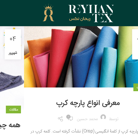
04
شهریور
ت
معرفی انواع پارچه کرپ
مقالات
0
توسط
محمد حسین
همه چیزی
اسم پارچه کرپ از کلمۀ انگلیسی (Crisp) نشأت گرفته است. کلمه کرپ در