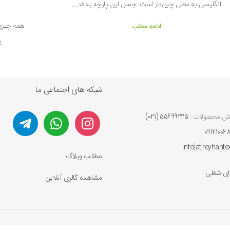
انگلیسی به معنی چین‌دار است. جنس این پارچه به‌ قد...
همه چیزی ک
ادامه مطلب
پ
شبکه های اجتماعی ما
ش محصولات :
55699225 (021)
09121006
info[at]reyhant
مطالب وبلاگ
ی شغلی
مشاهده گالری آنلاین