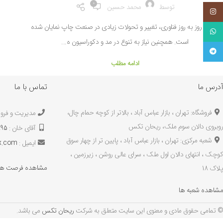
0
توسط
محمد حسین
اینستاگرام
با رشد روز به‌ روز فناوری، تغییر و تحولات زیادی در صنعت چاپ نمایان شده
واتساپ
است. همچنین نیاز به تنوع در مد و دکوراسیون ه...
تلگرام
ادامه مطلب
آدرس ما
تماس با ما
فروشگاه: تهران ، بازار عباس آباد ، بالاتر از کوچه حمام چال،
مدیریت و فرو
روبروی دالان سوم ملک، ریحان تکس
آقای خان :
895
شعبه مرکزی: تهران ، بازار عباس آباد ، پایین تر از چهار سوق
ایمیل :
ex.com
کوچک ، انتهای دالان اول ملک ، سرای عالی روشن ، زیرزمین ،
مشاهده فرصت ها
پلاک 18
مشاهده شعبه ها
© تمامی حقوق مادی و معنوی این سایت متعلق به شرکت
ریحان تکس
می باشد.